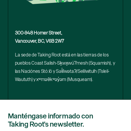
300-948 Homer Street,
Vancouver, BC, V6B 2W7
La sede de
Taking
Root
está en las tierras de los
pueblos
Coast
Salish-Sḵwx̱wú7mesh (
Squamish
),
y
las
Naciónes
Stó:lō
y
Səl̓ílwətaʔ
/
Selilwitulh
(
Tsleil-
Waututh
) y
xʷmə
θ
kʷəy̓əm
(
Musqueam
).
Manténgase informado con
Taking Root’s newsletter.