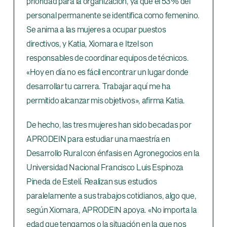
prioridad para la organización, ya que el 53% del
personal permanente se identifica como femenino.
Se anima a las mujeres a ocupar puestos
directivos, y Katia, Xiomara e Itzel son
responsables de coordinar equipos de técnicos.
«Hoy en día no es fácil encontrar un lugar donde
desarrollar tu carrera. Trabajar aquí me ha
permitido alcanzar mis objetivos», afirma Katia.
De hecho, las tres mujeres han sido becadas por
APRODEIN para estudiar una maestría en
Desarrollo Rural con énfasis en Agronegocios en la
Universidad Nacional Francisco Luis Espinoza
Pineda de Estelí. Realizan sus estudios
paralelamente a sus trabajos cotidianos, algo que,
según Xiomara, APRODEIN apoya. «No importa la
edad que tengamos o la situación en la que nos